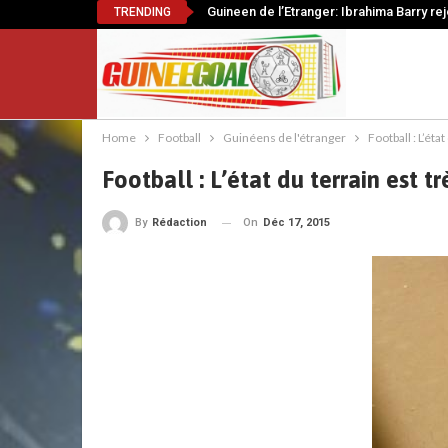
Guineen de l’Etranger: Ibrahima Barry re
TRENDING
Home
Football
Guinéens de l'étranger
Football : L’éta
Football : L’état du terrain est t
On
Déc 17, 2015
By
Rédaction