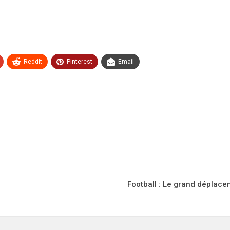
ReddIt
Pinterest
Email
Football : Le grand déplac