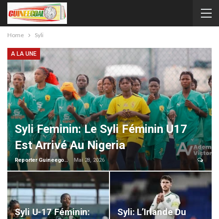
Home
Syli
A LA UNE
Syli Feminin: Le Syli Féminin U17
Est Arrivé Au Nigeria
Reporter Guineegoal
Mai 28, 2026
Syli U-17 Féminin:
Syli: L’Irlande Du