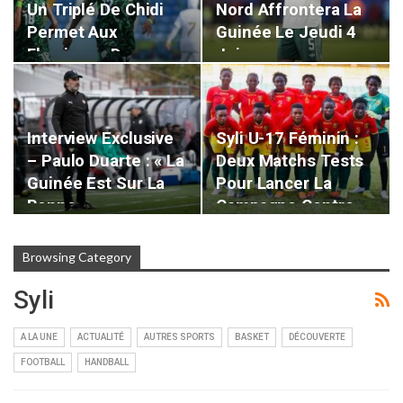
Un Triplé De Chidi
Nord Affrontera La
Permet Aux
Guinée Le Jeudi 4
Flamingos De…
Juin…
Interview Exclusive
Syli U-17 Féminin :
– Paulo Duarte : « La
Deux Matchs Tests
Guinée Est Sur La
Pour Lancer La
Bonne…
Campagne Contre…
Browsing Category
Syli
A LA UNE
ACTUALITÉ
AUTRES SPORTS
BASKET
DÉCOUVERTE
FOOTBALL
HANDBALL