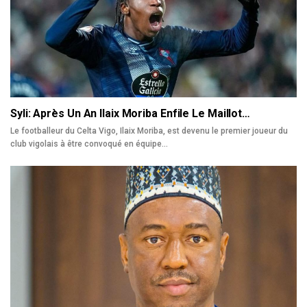
Syli: Après Un An Ilaix Moriba Enfile Le Maillot…
Le footballeur du Celta Vigo, Ilaix Moriba, est devenu le premier joueur du
club vigolais à être convoqué en équipe…